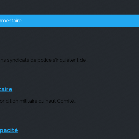
mmentaire
 syndicats de police s’inquiètent de...
taire
dition militaire du haut Comité...
opacité