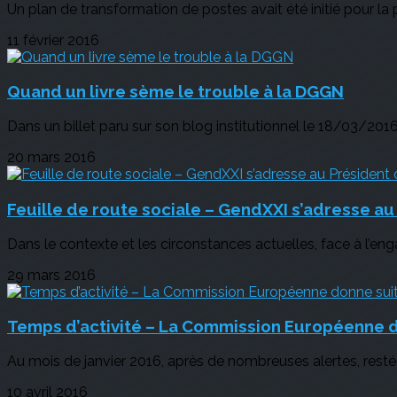
Un plan de transformation de postes avait été initié pour la 
11 février 2016
Quand un livre sème le trouble à la DGGN
Dans un billet paru sur son blog institutionnel le 18/03/2016
20 mars 2016
Feuille de route sociale – GendXXI s’adresse a
Dans le contexte et les circonstances actuelles, face à l’en
29 mars 2016
Temps d’activité – La Commission Européenne do
Au mois de janvier 2016, après de nombreuses alertes, restée
10 avril 2016