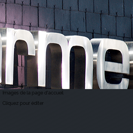
Exporter les lignes sélectionnées
Exporter toutes les colonnes
Exporter uniquement les colonnes affichées
Menu
<
>
Accueil
Actualités
Agenda
E-billets
?>
Images de la page d'accueil
Cliquez pour éditer