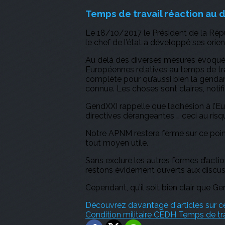
Temps de travail réaction au 
Le 18/10/2017 le Président de la Répu
le chef de l’état a développé ses orien
Au delà des diverses mesures évoquée
Européennes relatives au temps de trav
complète pour qu’aussi bien la gendarm
connue. Les choses sont claires, notifi
GendXXI rappelle que l’adhésion à l’Eur
directives dérangeantes … ceci au risq
Notre APNM restera ferme sur ce poin
tout moyen utile.
Sans exclure les autres formes d’actio
restons évidement ouverts aux discussio
Cependant, qu’il soit bien clair que Ge
Découvrez davantage d'articles sur c
Condition militaire
CEDH
Temps de tra