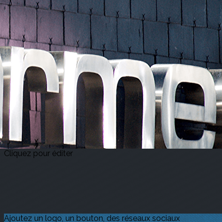
Exporter les lignes sélectionnées
Exporter toutes les colonnes
Exporter uniquement les colonnes affichées
Menu
<
>
Adhérer en ligne
Pourquoi adhérer ?
?>
Images de la page d'accueil
Cliquez pour éditer
Ajoutez un logo, un bouton, des réseaux sociaux