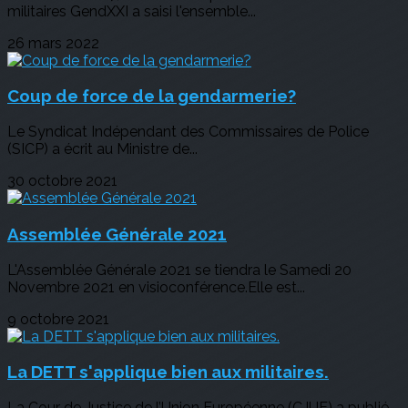
militaires GendXXI a saisi l'ensemble...
26 mars 2022
Coup de force de la gendarmerie?
Le Syndicat Indépendant des Commissaires de Police
(SICP) a écrit au Ministre de...
30 octobre 2021
Assemblée Générale 2021
L'Assemblée Générale 2021 se tiendra le Samedi 20
Novembre 2021 en visioconférence.Elle est...
9 octobre 2021
La DETT s'applique bien aux militaires.
La Cour de Justice de l’Union Européenne (CJUE) a publié