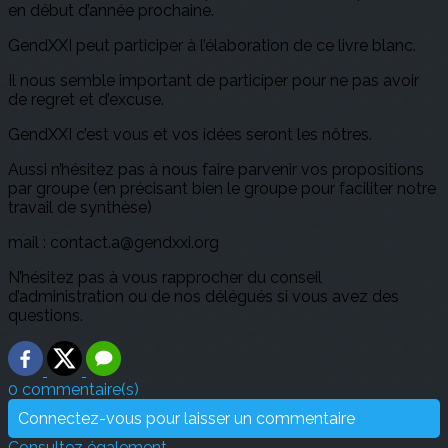
en début d’année prochaine.
GendXXI peut participer à l’élaboration de ce livre blanc.
Il nous semble important de participer pour ne pas avoir
de regret et d’excuse.
GendXXI c’est vous et vos idées seront les nôtres.
Aussi n’hésitez pas à nous faire parvenir vos propositions
par groupe (en précisant bien le groupe pour faciliter notre
travail de synthèse)
mail : contact.a@gendxxi.org
N’hésitez pas à vous rapprocher du conseil
d’administration ou de nos délégués si vous avez des
questions.
0 commentaire(s)
Connectez-vous pour laisser un commentaire
Consultez également