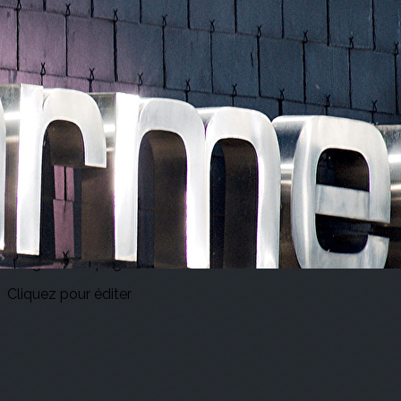
Exporter les lignes sélectionnées
Exporter toutes les colonnes
Exporter uniquement les colonnes affichées
Menu
<
>
Accueil
Actualités
Agenda
E-billets
?>
Images de la page d'accueil
Cliquez pour éditer