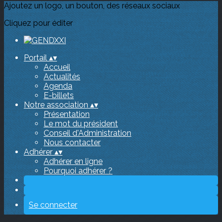
Ajoutez un logo, un bouton, des réseaux sociaux
Cliquez pour éditer
Portail
▴
▾
Accueil
Actualités
Agenda
E-billets
Notre association
▴
▾
Présentation
Le mot du président
Conseil d'Administration
Nous contacter
Adhérer
▴
▾
Adhérer en ligne
Pourquoi adhérer ?
Se connecter