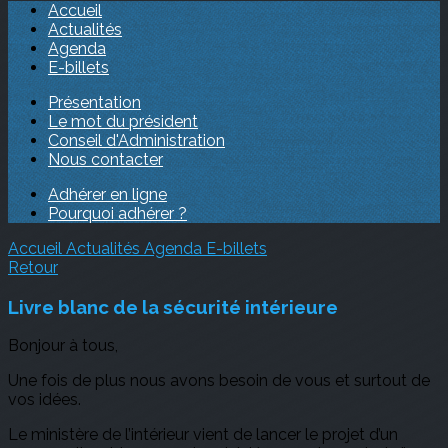
Accueil
Actualités
Agenda
E-billets
Présentation
Le mot du président
Conseil d'Administration
Nous contacter
Adhérer en ligne
Pourquoi adhérer ?
Accueil
Actualités
Agenda
E-billets
Retour
Livre blanc de la sécurité intérieure
Bonjour à tous,
Une fois de plus nous avons besoin de vous et surtout de
vos idées.
Le ministère de l’intérieur vient de lancer le projet d’un