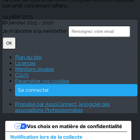
son arrêt concernant l’affaire...
19 juillet 2021
©Gendxxi 2015 - 2020
Je m'abonne à la newsletter
OK
Plan du site
Licences
Mentions légales
CGUV
Paramétrer vos cookies
Se connecter
Propulsé par AssoConnect, le logiciel des
associations Professionnelles
Vos choix en matière de confidentialité
Notification lors de la collecte