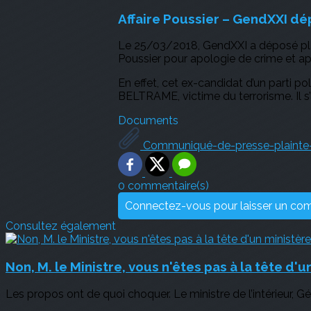
Affaire Poussier – GendXXI dé
Le 25/03/2018, GendXXI a déposé plai
Poussier pour apologie de crime et ap
En effet, cet ex-candidat d’un parti p
BELTRAME, victime du terrorisme. Il s
Documents
Communiqué-de-presse-plainte-
0 commentaire(s)
Connectez-vous pour laisser un co
Consultez également
Non, M. le Ministre, vous n'êtes pas à la tête d'
Les propos ont de quoi choquer. Le ministre de l’intérieur, 