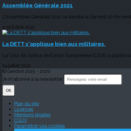
Assemblée Générale 2021
L'Assemblée Générale 2021 se tiendra le Samedi 20 Novembre
9 octobre 2021
La DETT s'applique bien aux militaires.
La Cour de Justice de l’Union Européenne (CJUE) a publié son a
19 juillet 2021
©Gendxxi 2015 - 2020
Je m'abonne à la newsletter
OK
Plan du site
Licences
Mentions légales
CGUV
Paramétrer vos cookies