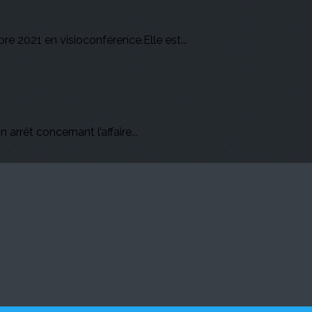
 2021 en visioconférence.Elle est...
rrêt concernant l’affaire...