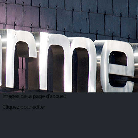
Exporter les lignes sélectionnées
Exporter toutes les colonnes
Exporter uniquement les colonnes affichées
Menu
<
>
Accueil
Actualités
Agenda
E-billets
?>
Images de la page d'accueil
Cliquez pour éditer