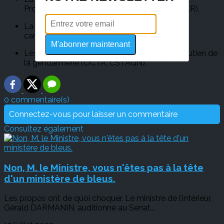
Professionnels Carrières Rémunérations (PPCR),
La rénovation du statut militaire (attractivité,
carrières, recrutement, …),
M'abonner maintenant
Les évolutions possibles pour le corps de soutien de
la gendarmerie (OCTA, CSTAGN).
0 commentaire(s)
Connectez-vous pour laisser un commentaire
Consultez également
Non, M. le Ministre, vous n'êtes pas à la tête
d'un ministère de bleus.
Les propos ont de quoi choquer. Le ministre de l’intérieur,
Gérald DARMANIN, auditionné au Senat...