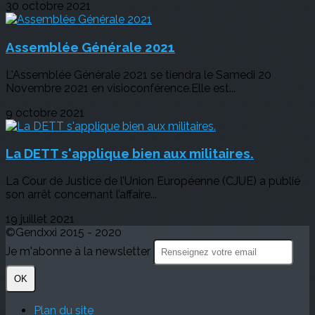
30 octobre 2021
Assemblée Générale 2021
L'Assemblée Générale 2021 se tiendra le Samedi 20
Novembre 2021 en visioconférence.Elle est...
9 octobre 2021
La DETT s'applique bien aux militaires.
La Cour de Justice de l’Union Européenne (CJUE) a publié
son arrêt concernant l’affaire...
19 juillet 2021
©Gendxxi 2015 - 2020
Je m'abonne à la newsletter
OK
Plan du site