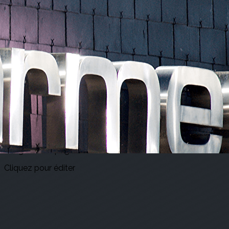
Exporter les lignes sélectionnées
Exporter toutes les colonnes
Exporter uniquement les colonnes affichées
Menu
<
>
Accueil
Actualités
Agenda
E-billets
?>
Images de la page d'accueil
Cliquez pour éditer