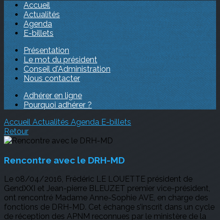
Accueil
Actualités
Agenda
E-billets
Présentation
Le mot du président
Conseil d'Administration
Nous contacter
Adhérer en ligne
Pourquoi adhérer ?
Accueil
Actualités
Agenda
E-billets
Retour
Rencontre avec le DRH-MD
Le 08/04/2016, Frédéric LE LOUETTE président de
GendXXI et Jean-pierre BLEUZET premier vice-président,
ont rencontré Madame Anne-Sophie AVE, en charge des
fonctions de DRH-MD. Cet échange s’inscrit dans un cycle
de réception des APNM reconnues par le ministère de la