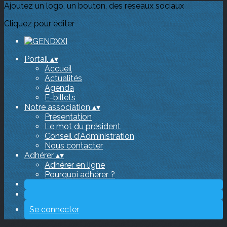
Ajoutez un logo, un bouton, des réseaux sociaux
Cliquez pour éditer
Portail
▴
▾
Accueil
Actualités
Agenda
E-billets
Notre association
▴
▾
Présentation
Le mot du président
Conseil d'Administration
Nous contacter
Adhérer
▴
▾
Adhérer en ligne
Pourquoi adhérer ?
Se connecter